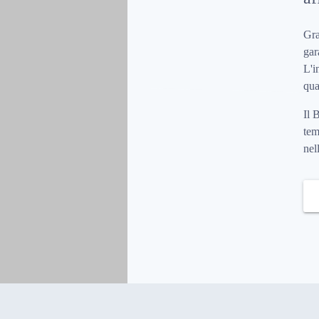
Gra
gar
L'i
qua
Il 
tem
nel