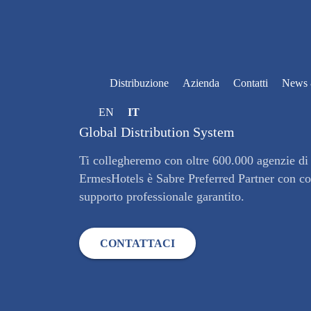
Skip
to
content
Distribuzione
Azienda
Contatti
News 
EN
IT
Global Distribution System
Ti collegheremo con oltre 600.000 agenzie di 
ErmesHotels è Sabre Preferred Partner con con
supporto professionale garantito.
CONTATTACI