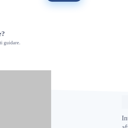
e?
ti guidare.
In
af